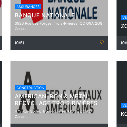
ASSURANCES
BANQUE NATIONALE
VE
3920 Rue des Forges, Trois-Rivières, QC G9A 2G8,
Z
Canada
(0/5)
(0/
CONSTRUCTION
AMERICAN IRON & METAL
RECYCLAGE TROIS RIVIÈRES
VE
475 Rue Godin, Trois-Rivières, QC G8Z 3H3,
K
Canada