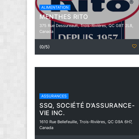
ALIMENTATION
MENTHES RITO
375 Rue Dessureault, Trois-Rivières, QC G8T 2L8,
Canada
(0/5)
ASSURANCES
SSQ, SOCIÉTÉ D'ASSURANCE-
VIE INC.
1610 Rue Bellefeuille, Trois-Rivières, QC G9A 6H7,
Canada