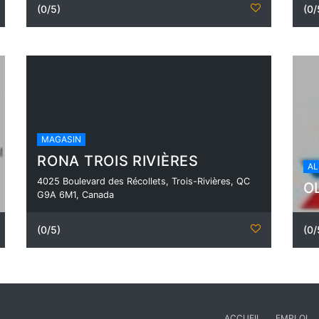
(0/5)
(0/
MAGASIN
RONA TROIS RIVIÈRES
AL
4025 Boulevard des Récollets, Trois-Rivières, QC
O
G9A 6M1, Canada
(0/5)
(0/
ACCUEIL
EMPLOI